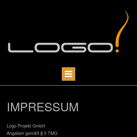
Skip
to
content
IMPRESSUM
Logo Projekt GmbH
Angaben gemäß § 5 TMG